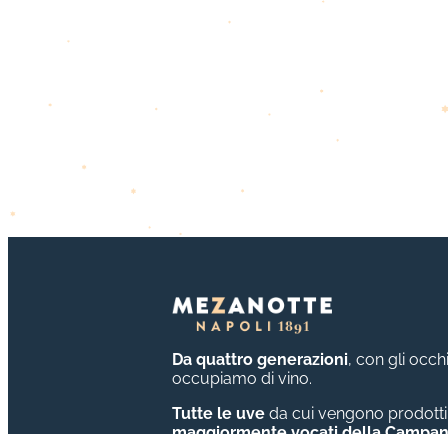
Da quattro generazioni
, con gli occh
occupiamo di vino.
Tutte le uve
da cui vengono prodotti i
maggiormente vocati della Campan