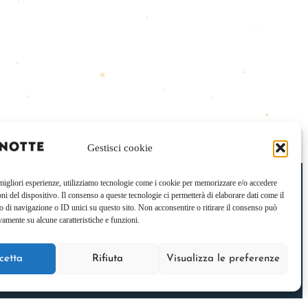
Gestisci cookie
 migliori esperienze, utilizziamo tecnologie come i cookie per memorizzare e/o accedere
oni del dispositivo. Il consenso a queste tecnologie ci permetterà di elaborare dati come il
di navigazione o ID unici su questo sito. Non acconsentire o ritirare il consenso può
ini
vamente su alcune caratteristiche e funzioni.
LANGHINA EXTRA DRY
UOREDINAPOLI & MEZANOTTE
cetta
Rifiuta
Visualizza le preferenze
URASI DOCG
ECO DI TUFO DOCG