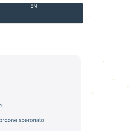
EN
ei
Cordone speronato