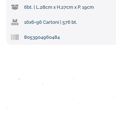
6bt. | L.28cm x H.27cm x P. 19cm
16x6=96 Cartoni | 576 bt.
8053904960484